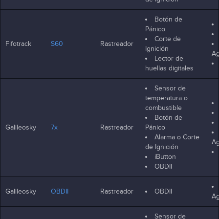
Botón de
Pánico
Corte de
Fifotrack
S60
Rastreador
Ignición
Ag
Lector de
huellas digitales
Sensor de
temperatura o
combustible
Botón de
Galileosky
7x
Rastreador
Pánico
Alarma o Corte
Ag
de Ignición
iButton
OBDII
Galileosky
OBDII
Rastreador
OBDII
Ag
Sensor de