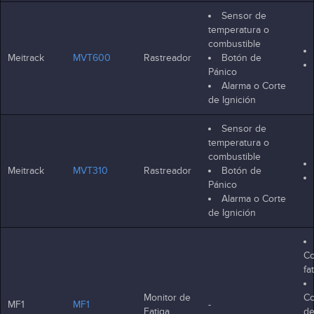
Sensor de
temperatura o
combustible
Meitrack
MVT600
Rastreador
Botón de
Pánico
Alarma o Corte
de Ignición
Sensor de
temperatura o
combustible
Meitrack
MVT310
Rastreador
Botón de
Pánico
Alarma o Corte
de Ignición
Co
fa
Monitor de
Co
MF1
MF1
-
Fatiga
de