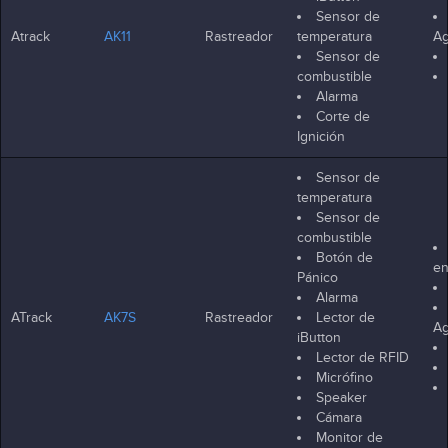
Sensor de
Atrack
AK11
Rastreador
temperatura
Ag
Sensor de
combustible
Alarma
Corte de
Ignición
Sensor de
temperatura
Sensor de
combustible
Botón de
en
Pánico
Alarma
ATrack
AK7S
Rastreador
Lector de
Ag
iButton
Lector de RFID
Micrófino
Speaker
Cámara
Monitor de