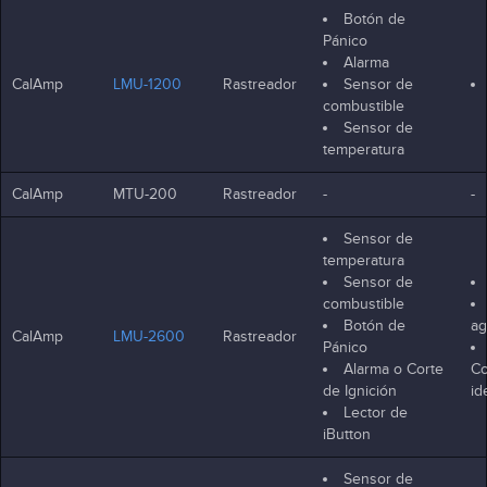
Botón de
Pánico
Alarma
CalAmp
LMU-1200
Rastreador
Sensor de
combustible
Sensor de
temperatura
CalAmp
MTU-200
Rastreador
-
-
Sensor de
temperatura
Sensor de
combustible
Botón de
ag
CalAmp
LMU-2600
Rastreador
Pánico
Alarma o Corte
Co
de Ignición
id
Lector de
iButton
Sensor de