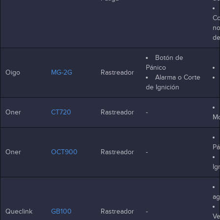
Co
n
de
Botón de
Pánico
Oigo
MG-2G
Rastreador
Alarma o Corte
de Ignición
Oner
CT720
Rastreador
-
Mo
Pá
Oner
OCT900
Rastreador
-
Ig
ag
Queclink
GB100
Rastreador
-
Ve