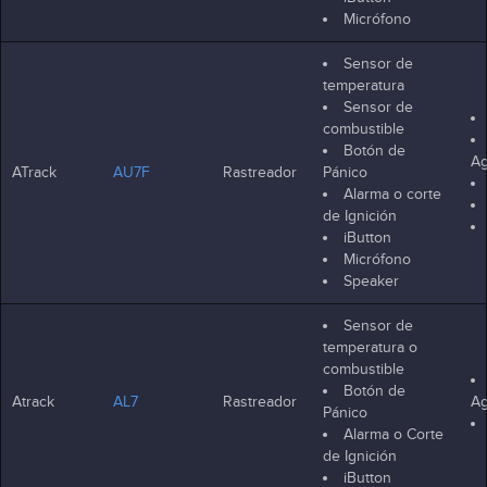
Micrófono
Sensor de
temperatura
Sensor de
combustible
Botón de
Ag
ATrack
AU7F
Rastreador
Pánico
Alarma o corte
de Ignición
iButton
Micrófono
Speaker
Sensor de
temperatura o
combustible
Botón de
Atrack
AL7
Rastreador
Ag
Pánico
Alarma o Corte
de Ignición
iButton