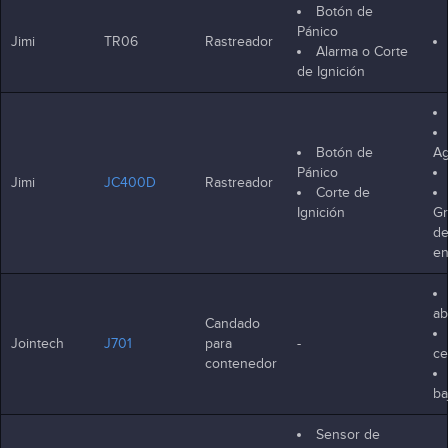
Botón de
Pánico
Jimi
TR06
Rastreador
Alarma o Corte
de Ignición
Botón de
Ag
Pánico
Jimi
JC400D
Rastreador
Corte de
Ignición
Gr
de
e
ab
Candado
Jointech
J701
para
-
ce
contenedor
ba
Sensor de