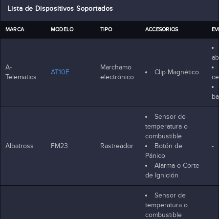
Lista de Dispositivos Soportados
MARCA
MODELO
TIPO
ACCESORIOS
EV
ab
A-
Marchamo
AT10E
Clip Magnético
Telematics
electrónico
ce
ba
Sensor de
temperatura o
combustible
Albatross
FM23
Rastreador
Botón de
-
Pánico
Alarma o Corte
de Ignición
Sensor de
temperatura o
combustible