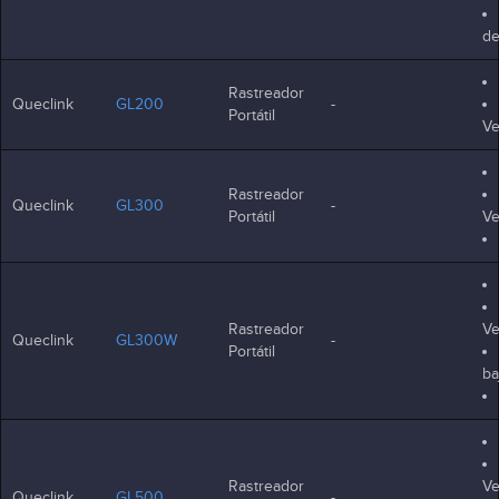
d
Rastreador
Queclink
GL200
-
Portátil
Ve
Rastreador
Queclink
GL300
-
Portátil
Ve
Rastreador
Ve
Queclink
GL300W
-
Portátil
ba
Rastreador
Ve
Queclink
GL500
-