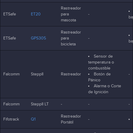
Rastreador
ETSafe
ET20
para
-
ba
mascota
Rastreador
ETSafe
GPS305
para
-
ba
bicicleta
Sensor de
temperatura o
combustible
Falcomm
SteppII
Rastreador
Botón de
-
Pánico
Alarma o Corte
de Ignición
Falcomm
SteppII LT
-
-
-
Rastreador
Fifotrack
Q1
-
Portátil