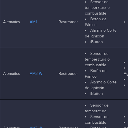
Sensor de
temperatura o
combustible
Botón de
Alematics
AM1
Rastreador
Pánico
Alarma o Corte
de Ignición
iButton
Sensor de
temperatura o
combustible
Botón de
Alematics
AM3-W
Rastreador
Ag
Pánico
Alarma o Corte
de Ignición
iButton
Sensor de
temperatura
Sensor de
combustible