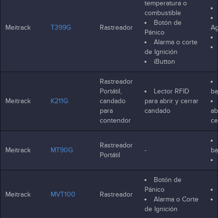
temperatura o
combustible
Botón de
Meitrack
T399G
Rastreador
Ag
Pánico
Alarma o corte
de Ignición
iButton
Rastreador
Portátil,
Lector RFID
ba
Meitrack
K211G
candado
para abrir y cerrar
para
candado
ab
contendor
ce
Rastreador
Meitrack
MT90G
-
ba
Portátil
Botón de
Pánico
Meitrack
MVT100
Rastreador
Alarma o Corte
de Ignición