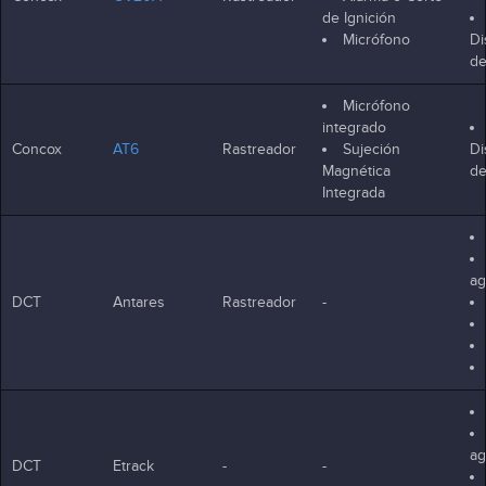
de Ignición
Micrófono
Di
d
Micrófono
integrado
Concox
AT6
Rastreador
Sujeción
Di
Magnética
d
Integrada
ag
DCT
Antares
Rastreador
-
ag
DCT
Etrack
-
-