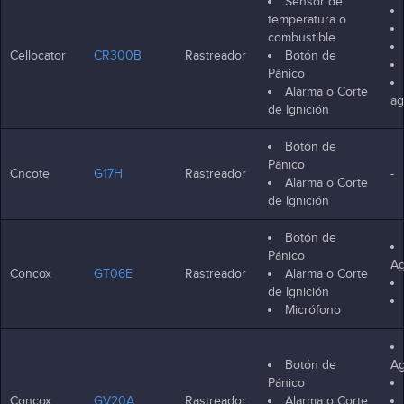
Sensor de
temperatura o
combustible
Cellocator
CR300B
Rastreador
Botón de
Pánico
Alarma o Corte
ag
de Ignición
Botón de
Pánico
Cncote
G17H
Rastreador
-
Alarma o Corte
de Ignición
Botón de
Pánico
Ag
Concox
GT06E
Rastreador
Alarma o Corte
de Ignición
Micrófono
Botón de
Ag
Pánico
Concox
GV20A
Rastreador
Alarma o Corte