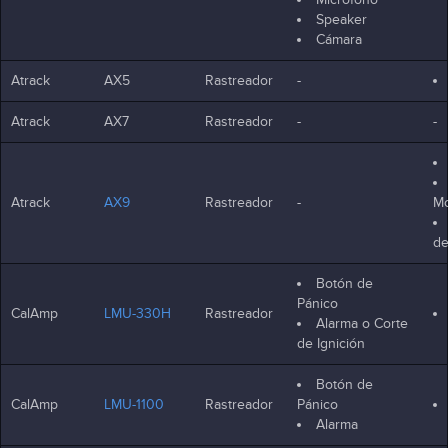
Speaker
Cámara
Atrack
AX5
Rastreador
-
Atrack
AX7
Rastreador
-
-
Atrack
AX9
Rastreador
-
Mo
de
Botón de
Pánico
CalAmp
LMU-330H
Rastreador
Alarma o Corte
de Ignición
Botón de
CalAmp
LMU-1100
Rastreador
Pánico
Alarma