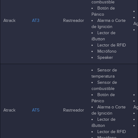
combustible
Botón de
Pánico
Atrack
AT3
Rastreador
Alarma o Corte
Ag
de Ignición
Lector de
iButton
Lector de RFID
Micrófono
Speaker
Sensor de
temperatura
Sensor de
combustible
Botón de
Pánico
Alarma o Corte
Ag
Atrack
AT5
Rastreador
de Ignición
Lector de
iButton
Lector de RFID
Micrófono