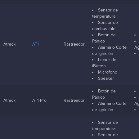
Sensor de
temperatura
Sensor de
combustible
Botón de
Pánico
Atrack
AT1
Rastreador
Alarma o Corte
Ag
de Ignición
Lector de
iButton
Micrófono
Speaker
Botón de
Pánico
Atrack
AT1 Pro
Rastreador
Alarma o Corte
Ag
de Ignición
Sensor de
temperatura
Sensor de