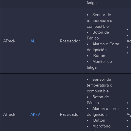
fatiga
Sensor de
temperatura o
combustible
Botón de
Pánico
ATrack
AL1
Rastreador
Ag
Alarma o Corte
de Ignición
iButton
Monitor de
fatiga
Sensor de
temperatura o
combustible
Botón de
Pánico
Alarma o corte
ATrack
AK7V
Rastreador
de Ignición
Ag
iButton
Micrófono