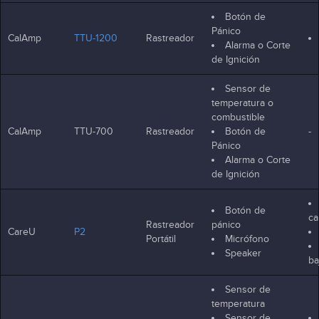
Botón de
Pánico
CalAmp
TTU-1200
Rastreador
Alarma o Corte
de Ignición
Sensor de
temperatura o
combustible
CalAmp
TTU-700
Rastreador
Botón de
-
Pánico
Alarma o Corte
de Ignición
Botón de
ca
Rastreador
pánico
CareU
P2
Portátil
Micrófono
Speaker
ba
Sensor de
temperatura
Sensor de