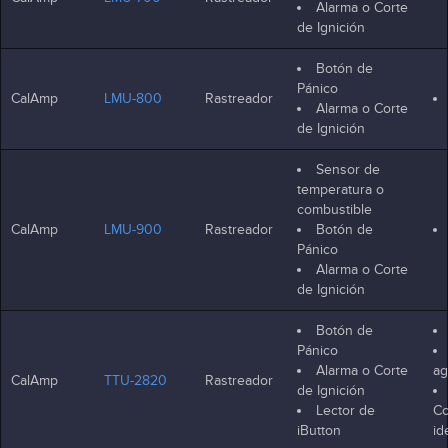
Alarma o Corte
de Ignición
Botón de
Pánico
CalAmp
LMU-800
Rastreador
Alarma o Corte
de Ignición
Sensor de
temperatura o
combustible
CalAmp
LMU-900
Rastreador
Botón de
Pánico
Alarma o Corte
de Ignición
Botón de
Pánico
Alarma o Corte
ag
CalAmp
TTU-2820
Rastreador
de Ignición
Lector de
Co
iButton
id