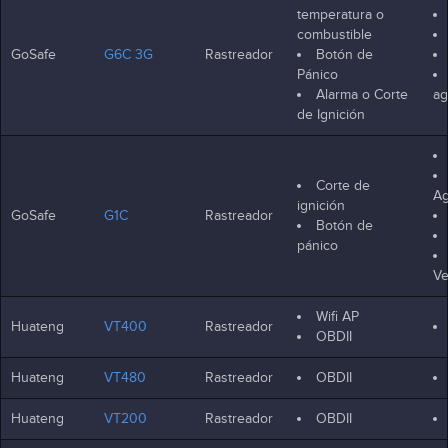
temperatura o
combustible
GoSafe
G6C 3G
Rastreador
Botón de
Pánico
Alarma o Corte
ag
de Ignición
Corte de
Ag
ignición
GoSafe
G1C
Rastreador
Botón de
pánico
Ve
Wifi AP
Huateng
VT400
Rastreador
OBDII
Huateng
VT480
Rastreador
OBDII
Huateng
VT200
Rastreador
OBDII