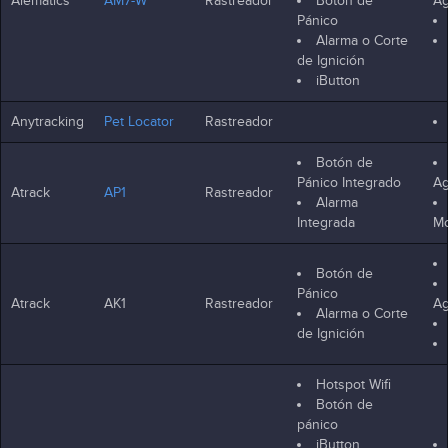
Alematics
AM7-W
Rastreador
Botón de
Ag
Pánico
Alarma o Corte
de Ignición
iButton
Anytracking
Pet Locator
Rastreador
Botón de
Pánico Integrado
Ag
Atrack
AP1
Rastreador
Alarma
Integrada
Mo
Botón de
Pánico
Atrack
AK1
Rastreador
Ag
Alarma o Corte
de Ignición
Hotspot Wifi
Botón de
pánico
iButton