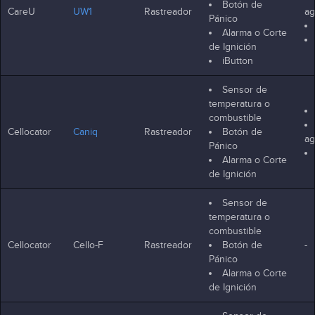
Botón de
CareU
UW1
Rastreador
ag
Pánico
Alarma o Corte
de Ignición
iButton
Sensor de
temperatura o
combustible
Cellocator
Caniq
Rastreador
Botón de
ag
Pánico
Alarma o Corte
de Ignición
Sensor de
temperatura o
combustible
Cellocator
Cello-F
Rastreador
Botón de
-
Pánico
Alarma o Corte
de Ignición