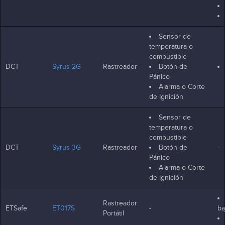
Sensor de
temperatura o
combustible
DCT
Syrus 2G
Rastreador
Botón de
Pánico
Alarma o Corte
de Ignición
Sensor de
temperatura o
combustible
DCT
Syrus 3G
Rastreador
Botón de
-
Pánico
Alarma o Corte
de Ignición
Rastreador
ETSafe
ET017S
-
ba
Portátil