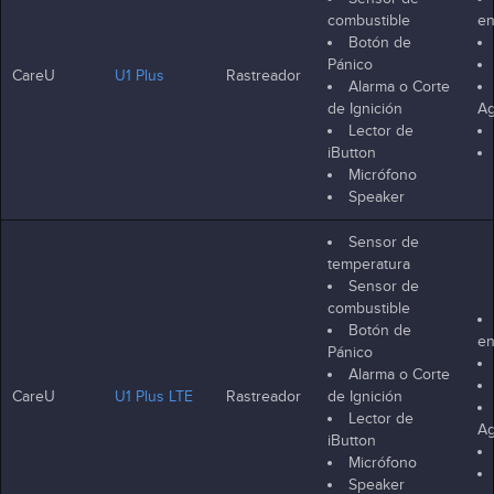
combustible
en
Botón de
Pánico
CareU
U1 Plus
Rastreador
Alarma o Corte
de Ignición
Ag
Lector de
iButton
Micrófono
Speaker
Sensor de
temperatura
Sensor de
combustible
Botón de
en
Pánico
Alarma o Corte
CareU
U1 Plus LTE
Rastreador
de Ignición
Lector de
Ag
iButton
Micrófono
Speaker