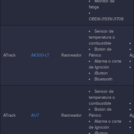
Monitor de
fatiga
OBDII/J1939/J1708
Sensor de
temperatura o
combustible
Botón de
ATrack
AK300-LT
Rastreador
Pánico
Ag
Alarma o corte
de Ignición
iButton
Bluetooth
Sensor de
temperatura o
combustible
Botón de
ATrack
AU7
Rastreador
Pánico
Ag
Alarma o corte
de Ignición
iButton